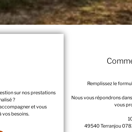
Commen
Remplissez le formu
uestion sur nos prestations
Nous vous répondrons dan
alisé ?
vous pr
s accompagner et vous
à vos besoins.
1
49540 Terranjou 07820