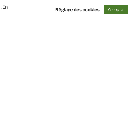
. En
Réglage des cookies
Accepter
ent
Une relation basée sur la
confiance
écoute et
Nous privilégions des partenariats
long de la
durables, fondés sur la transparence, le
locuteur
sérieux des échanges et le respect des
ondre à vos
engagements, afin de garantir des