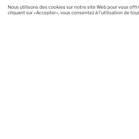
Nous utilisons des cookies sur notre site Web pour vous offr
cliquant sur «Accepter», vous consentez à l'utilisation de tou
Pour les professionnels
Des
viticoles et agricoles
Chaque de
afin 
Vous êtes exploitant ? Inter Pro Agri Viti
pertinen
vous accompagne dans le
adéquati
développement de votre activité en
facilitant la mise en relation avec des