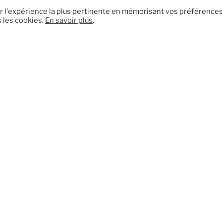
ir l'expérience la plus pertinente en mémorisant vos préférences
s les cookies.
En savoir plus
.
Notre société en quelques mots
 demandes ciblées
Un accompagnem
personnalisé
mande est analysée avec soin
de favoriser des échanges
Notre équipe reste à votre 
ts et des projets concrets, en
vous assure un suivi tout au 
on avec vos compétences et
collaboration, avec un inter
vos disponibilités.
réactif et disponible pour rép