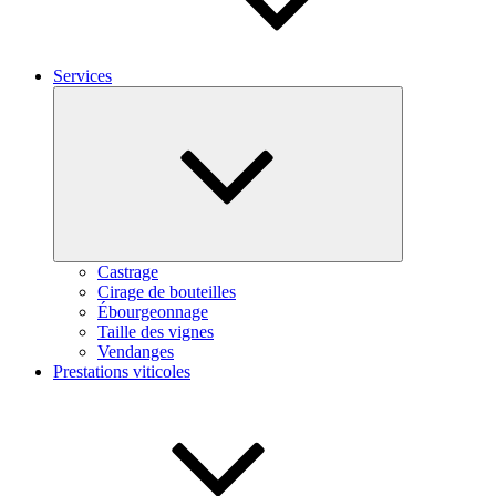
Services
Fermer
le
sous-
menu
Castrage
Cirage de bouteilles
Ébourgeonnage
Taille des vignes
Vendanges
Prestations viticoles