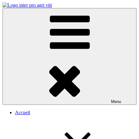
Aller
au
Inter Pro Agri Viti
Prestataire viticole et agricole
contenu
principal
Menu
Accueil