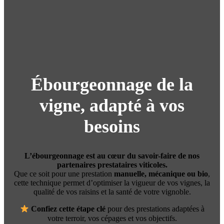
Ébourgeonnage
de la
vigne, adapté à vos
besoins
L’ébourgeonnage est au cœur du savoir-faire de nos
partenaires prestataires viticoles.
Que ce soit pour une prestation
manuelle, mécanique ou bio
,
cette technique permet d’optimiser la vigueur de vos vignes, la
qualité de vos raisins et la santé de votre vignoble.
Confiez
cette étape clé
pour des prestations adaptées à
votre terroir, vos cépages et vos objectifs.